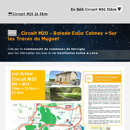
🔽
En BAS
Circuit M51 51km
⬅️
Circuit M15 12,5km
🚶🏻‍♂️
Circuit
M
20
-
Balade Eaux Calmes + Sur
🚴
les Traces du Muguet
Créé par la
Communauté de communes de Marcigny
pour les information lien avec le site
Destination Saône & Loire