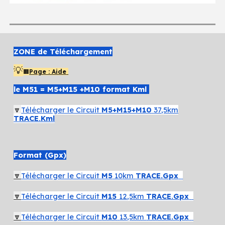
ZONE de Téléchargement
💡
🟧
Page : Aide
le M
51
= M5+M15 +M10 format Kml
🔽
Télécharger le Circuit
M
5+M15+M10
37
,5km
TRACE.Kml
Format
(Gpx)
🔽
Télécharger le Circuit
M5
10
km
TRACE.Gpx
🔽
Télécharger le Circuit
M15
12
,5km
TRACE.Gpx
🔽
Télécharger le Circuit
M10
13
,5km
TRACE.Gpx