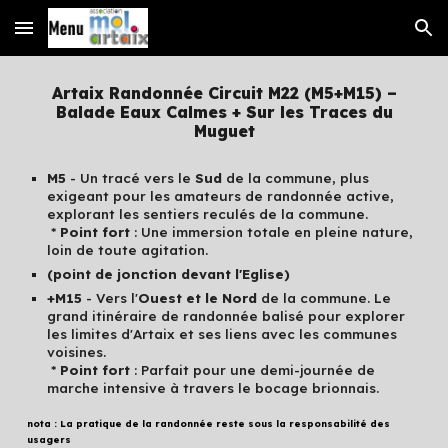
Skip to main content
Skip to navigation
Artaix Randonnée Circuit M
22 (M5+M15)
–
Balade Eaux Calmes + Sur les Traces du
Muguet
M5
-
Un tracé vers le
Sud
de la commune, plus
exigeant pour les amateurs de randonnée active,
explorant les sentiers reculés de la commune.
*
Point fort
: Une immersion totale en pleine nature,
loin de toute agitation.
(point de jonction devant l'Eglise)
+M15
- Vers l'
Ouest et le Nord
de la commune.
Le
grand itinéraire de randonnée balisé pour explorer
les limites d'Artaix et ses liens avec les communes
voisines.
*
Point fort
: Parfait pour une demi-journée de
marche intensive à travers le bocage brionnais.
nota : La pratique de la randonnée reste sous la responsabilité des
usagers