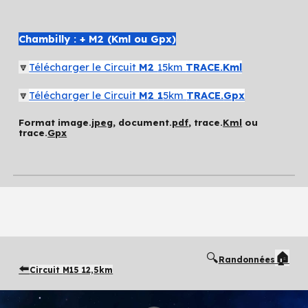
Chambilly :
+ M2 (Kml ou Gpx)
🔽
Télécharger le Circuit
M
2
1
5km
TRACE.Kml
🔽
Télécharger le Circuit
M
2 1
5km
TRACE.
Gpx
Format image.
jpeg
, document.
pdf
, trace.
Kml
ou
trace.
Gpx
🔍
🏠
Randonnées
⬅️
Circuit
M15 12,5
km