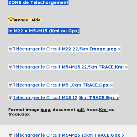
ZONE de Téléchargement
💡
🟧
Page : Aide
le M22 = M5+M15 (Kml ou Gpx)
🔽
Télécharger le Circuit
M
22
22,5
km
Image.jpeg
>
🔽
Télécharger
le Circuit
M5
+M15
22,5
km
TRACE.K
ml
>
🔽
Télécharger le Circuit
M5
10
km
TRACE.Gpx >
🔽
Télécharger le Circuit
M15
12
,5km
TRACE.Gpx >
Format image.
jpeg
, document.
pdf
, trace.
Kml
ou
trace.
Gpx
🔽
Télécharger le Circuit
M5+M15
10km
TRACE.Gpx >