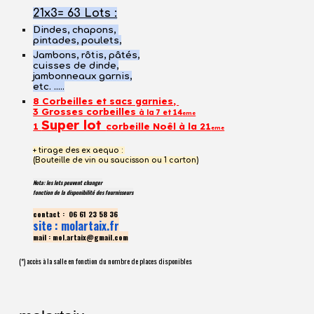
21x3= 63 Lots :
Dindes, chapons,
pintades,
poulets,
Jambons, r
ô
tis
, pâtés,
cuisses de dinde,
jambonneaux garnis,
etc. .....
8 Corbeilles et sacs garnies
,
3 Grosses corbeilles
à la 7 et 14
eme
Super lot
1
corbeille Noêl à la 21
eme
+ tirage des ex aequo :
(Bouteille de vin ou saucisson ou 1 carton)
Nota: les lots peuvent changer
fonction de la disponibilité des fournisseurs
contact : 06 61 23 58 36
site : molartaix.fr
mail : mol.artaix@gmail.com
(*) accès à la salle en fonction du nombre de places disponibles