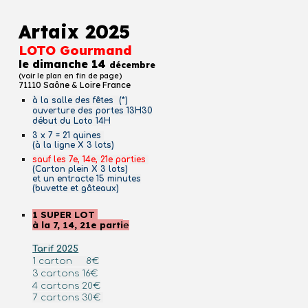
Artaix 2025
LOTO Gourmand
le dimanche 14
décembre
(voir le plan en fin de page)
71110 Saône & Loire France
à la salle des fêtes (*)
ouverture des portes 13H30
début du Loto 14H
3 x 7 = 21 quines
(à la ligne X 3 lots)
sauf les 7e, 14e, 21e parties
(Carton plein X 3 lots)
et un entracte 15 minutes
(buvette et gâteaux)
1 SUPER LOT
à la 7, 14, 21e parti
e
Tarif 2025
1 carton 8€
3 cartons 16€
4 cartons 20€
7 cartons 30€