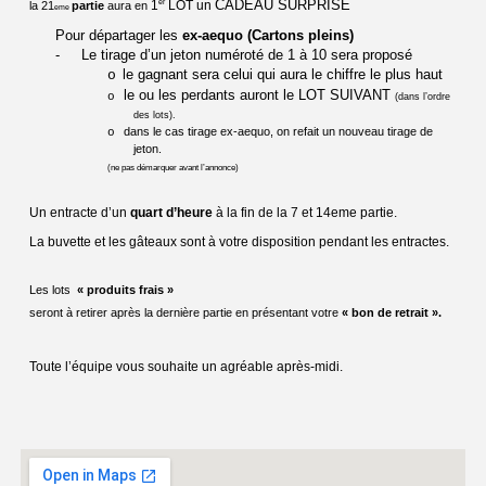
er
CADEAU SURPRISE
1
LOT un
la 21
partie
aura en
eme
Pour départager les
ex-aequo (Cartons pleins)
-
Le tirage d’un jeton numéroté de 1 à 10 sera proposé
le gagnant sera celui qui aura le chiffre le plus haut
o
le ou les perdants auront le LOT SUIVANT
o
(dans l’ordre
des lots).
dans le cas tirage ex-aequo, on refait un nouveau tirage de
o
jeton.
(ne pas démarquer avant l’annonce)
Un entracte d’un
quart d’heure
à la fin de la 7 et 14eme partie.
La buvette et les gâteaux sont à votre disposition pendant les entractes.
Les lots
« produits frais »
seront à retirer après la dernière partie en présentant votre
« bon de retrait ».
Toute l’équipe vous souhaite un agréable après-midi.