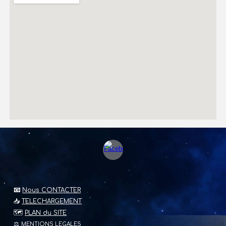
📧
N
ous CONTACT
ER
📥
TELECHARGEMENT
🗺️
PLAN du SITE
⚖️
MENTIONS LEGALES