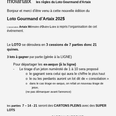
molartaix
les règles du Loto Gourmand d’Artaix
Bonjour et merci d’être venu à cette nouvelle édition du
5
Loto Gourmand d’Artaix 202
a repris l’organisation de cet
Artaix
M
émoire d’
O
utre
L
oire
L’association
événement.
Le
LOTO
se déroulera en
3 cessions de 7 parties donc 21
quines.
(gérée à la LIGNE)
3 lots à gagner
par partie
Pour départager les
ex-aequo (à la ligne)
-
Le tirage d’un jeton numéroté de 1 à 10 sera proposé
le gagnant sera celui qui aura le chiffre le
o
plus haut
le ou les perdants auront un lot dit de « consolation »
o
dans le cas tirage ex-aequo, on refait un nouveau tirage de
o
jeton.
(ne pas démarquer avant l’annonce)
7 – 14 - 21
seront des
CARTONS PLEINS
avec des
SUPER
les
parties
LOTS