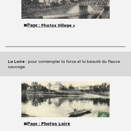
Page :
Photos Village >
🟧
La Loire
: pour contempler la force et la beauté du fleuve
sauvage.
Photos Loire
Page :
🟧