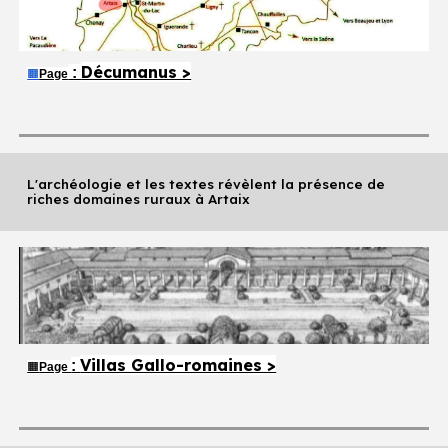
Décumanus >
:
🟧
Page
L'archéologie et les textes révèlent la présence de
riches domaines ruraux à Artaix
Villas Gallo-romaines >
:
🟧
Page