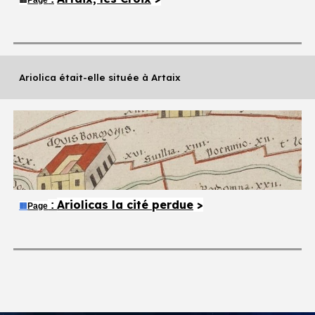
Ariolica était-elle située à Artaix
Ariolicas la cité perdue
>
:
🟧
Page