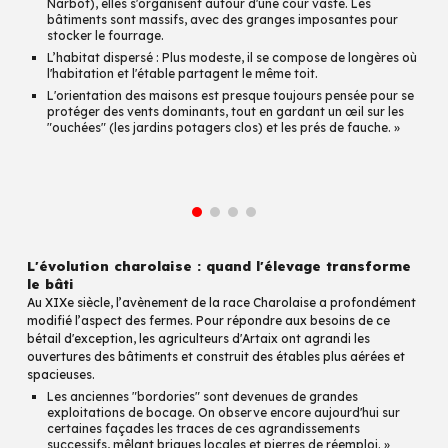
Narbot), elles s'organisent autour d'une cour vaste. Les
bâtiments sont massifs, avec des granges imposantes pour
stocker le fourrage.
L’habitat dispersé : Plus modeste, il se compose de longères où
l'habitation et l'étable partagent le même toit.
L'orientation des maisons est presque toujours pensée pour se
protéger des vents dominants, tout en gardant un œil sur les
"ouchées" (les jardins potagers clos) et les prés de fauche. »
L'évolution charolaise : quand l'élevage transforme
le bâti
Au XIXe siècle, l’avènement de la race Charolaise a profondément
modifié l’aspect des fermes. Pour répondre aux besoins de ce
bétail d'exception, les agriculteurs d'Artaix ont agrandi les
ouvertures des bâtiments et construit des étables plus aérées et
spacieuses.
Les anciennes "bordories" sont devenues de grandes
exploitations de bocage. On observe encore aujourd'hui sur
certaines façades les traces de ces agrandissements
successifs, mêlant briques locales et pierres de réemploi. »