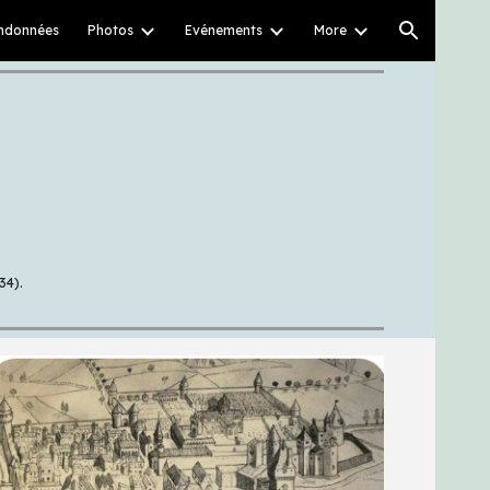
ndonnées
Photos
Evénements
More
ion
34).