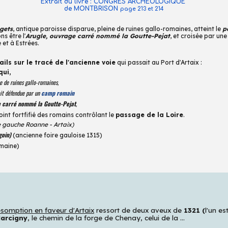
Extrait du livre : CONGRES ARCHEOLOGIQUE
de
MONTBRISON
page 213 et 214
agets
, antique paroisse disparue, pleine de ruines gallo-romaines, atteint le
p
s être l'
Arugle, ouvrage carré nommé la Goutte-Pejat
, et croisée par une
 et à Estrées.
ails sur le tracé de l'ancienne voie
qui passait au Port d'Artaix :
qui,
ne de ruines gallo-romaines,
ait défendue par un
camp romain
e carré nommé la Goutte-Pejat
,
oint fortfifié des romains contrôlant le
passage de la Loire
.
ve gauche Roanne
-
Artaix)
goin)
(ancienne foire gauloise
1315)
maine)
ésomption en faveur d'Artaix
ressort de deux aveux de
1321 (
l'un e
Marcigny
, le chemin de la forge de Chenay, celui de la ...