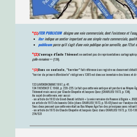
ITER PUBLICUM
désigne une voie commerciale, dont l'existence et l'usa
*(1)
iter
indique un sentier important ou une simple route commerciale, qualif
publicum
parce qu'il s'agit d'une voie publique qu'on surveille, que l'Etat 
L'ouvrage d'Émile Thèvenot
ne contient pas de représentations cartographiques
*(2)
gallo-romaines
>> (136).
*(3)
Dans ce contexte, "terrier"
fait référence à un registre ou document détail
"terrier du prieuré d'Ambierle" rédigé vers 1385 est donc un inventaire des biens et dr
133 LAVENDHOMME 1997, р. 41.
134 THEVENOT É. 1968, p. 220-225. Le fait que cette voie antique ait perduré au Moyen 
Thèvenot mais aussi par Claude Chopelin et Jacques Quez (CHARLIEU 1973, p. 134).
Au sujet de cette voie, voir aussi:
- un article de 1933 de Ginet-Donati intitulé « La voie romaine de Roanne à Digoin », BS
un article de 1973 de Joannès Odin (dans CHARLIEU 1973, p. 55-61) basé sur l'analyse 
Tous deux pensent que cette voie était au Bas Moyen Âge l'un des principaux axes reliant L
- un article de 1973 de Claude Chopelin et Jacques Quez dans CHARLIEU 1973, p. 133-136
274/531