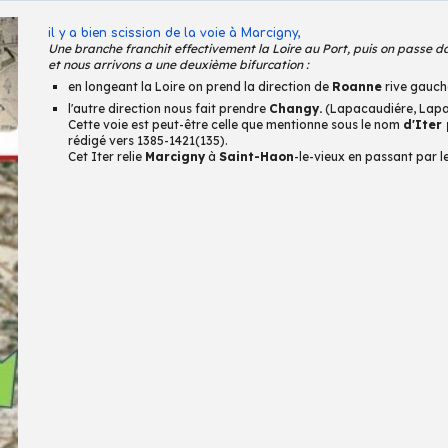
il y a bien scission de la voie à Marcigny,
U
ne branche franchit effectivement la Loire au Port, puis on passe dan
et nous arrivons a une deuxième bifurcation :
en longeant la Loire on prend la direction de
Roanne
rive gauch
l'autre direction nous fait prendre
Changy.
(Lapacaudiére, Lapa
Cette voie est peut-être celle que mentionne sous le nom
d'Iter
rédigé vers 1385-1421
(135)
.
Cet Iter relie
Marcigny
à
Saint-Haon
-le-vieux
en passant par l