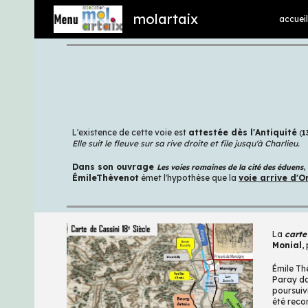
molartaix
accueil
Sk
L'existence de cette voie est
attestée dès l'Antiquité
(
1
Elle suit le fleuve sur sa rive droite et file jusqu'à Charlieu.
Dans son ouvrage
,
Les voies romaines de la cité des éduens
ÉmileThèvenot
émet l'hypothèse que la
voie arrive d'O
La
carte
Monial
,
Émile Th
Paray dan
poursuiv
été reco