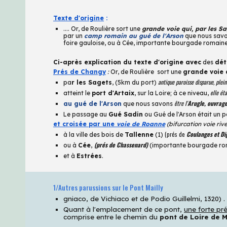
Texte d'origine
:
.... Or, de Roulière sort une
grande voie qui, par les S
par un
camp romain au gué de l'Arson
que nous savon
foire gauloise, ou à Cée, importante bourgade romaine
C
i-après explication du texte d'origine avec
des
dét
Prés de Changy
:
Or, de Roulière
sort une
grande voie 
antique paroisse disparue, plei
pa
r
l
es Sagets
, (5km du port)
elle ét
atteint le
port d'Artaix
, sur la Loire; à ce niveau,
être l'
Arugle, ouvrag
au gué de l'Arson
que nous savons
Le passage au
Gué Sadin
ou Gué de l'Arson était un p
et croisée par une
voie de Roanne
(bifurcation voie ri
(prés de
Coulanges et Di
à la ville des bois de
Tallenne
(1)
(
prés de Chassenard)
o
u à
Cée
,
(
importante bourgade ro
et à
Estrées
.
1/A
utres parussions sur le Pont Mailly
gniaco, de Vichiaco et de Podio Guillelmi, 1320) .
Quant à l'emplacement de ce pont,
une forte pr
comprise entre le chemin du
pont de Loire de 