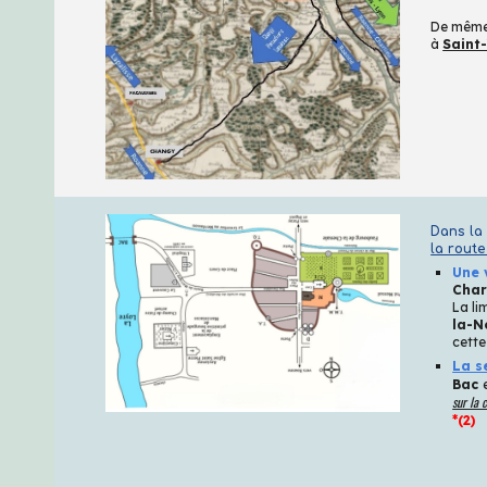
De même,
à
Saint-
Dans la 
la route
Une 
Char
La li
la-N
cette
La s
Bac
sur la 
*(2)