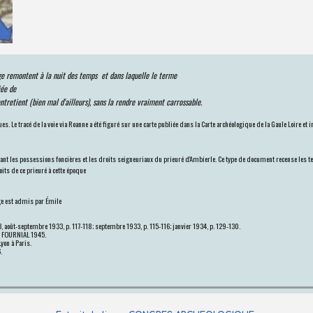
ge remontent à la nuit des temps et dans laquelle le terme
iée de
entretient (bien mal d'ailleurs), sans la rendre vraiment carrossable.
. Le tracé de la voie via Roanne a été figuré sur une carte publiée dans la Carte archéologique de la Gaule Loire et i
lant les possessions foncières et les droits seigneuriaux du prieuré d'Ambierle. Ce type de document recense les ter
oits de ce prieuré à cette époque
Âge est admis par Émile
EB, août-septembre 1933, p. 117-118; septembre 1933, p. 115-116; janvier 1934, p. 129-130.
de FOURNIAL 1945.
yon à Paris.
.