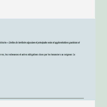
ntitulée
« Limites du territoire ségusiave et principales voies et agglomérations gauloises et
res, les redevances et autres obligations dues par les tenanciers au seigneur. Le