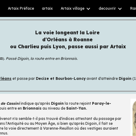
Artaix Préface
artaix
Artaix village
decouvrir
Ra
ip to main content
Skip to navigat
La voie longeant la Loire
d'Orléans à Roanne
ou Charlieu puis Lyon, passe aussi par Artaix
.
Passé Digoin, la route entre en Brionnais.
33
)
rléans
et passe par
Decize et Bourbon-Lancy
avant d'atteindre
Digoin
(1
 de Cassini
indique qu'après
Digoin
la route rejoint
Paray-le-
 puis entre en
Brionnais
au niveau de
Saint-Yan.
évenot n'a semble-t-il pas trouvé d'indices attestant du passage par
s l'Antiquité ou au Moyen Âge, si bien qu'après Digoin, il fait se
re la voie directement à Varenne-Reuillon où des vestiges auraient
nnus.