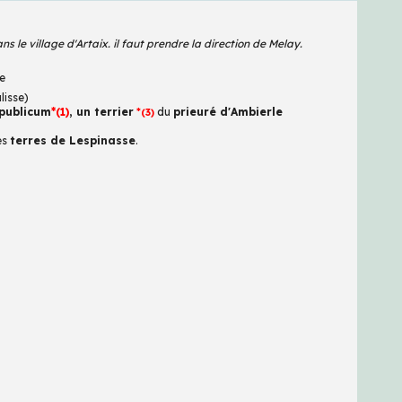
s le village d'Artaix. il faut prendre la direction de Melay.
e
lisse)
 publicum
*(
1
)
,
un terrier
*
du
prieuré d'Ambierle
(
3
)
es
terres de Lespinasse
.