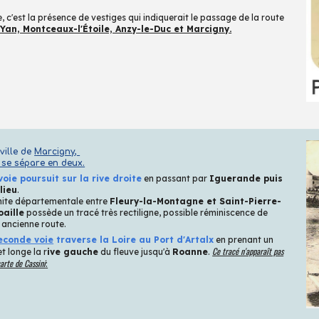
 c'est la présence de vestiges qui indiquerait le passage de la route
Yan, Montceaux-l'Étoile, Anzy-le-Duc et Marcigny.
ville de
Marcigny,
 se sépare en deux.
voie poursuit sur la rive droite
en passant par
Iguerande puis
lieu
.
mite départementale entre
Fleury-la-Montagne et Saint-Pierre-
oaille
possède un tracé très rectiligne, possible réminiscence de
 ancienne route.
econde voie
traverse la Loire au Port d'Artalx
en
p
renant un
Ce tracé n'apparaît pas
et longe la r
ive gauche
du fleuve jusqu'à
Roanne
.
carte de Cassini
: