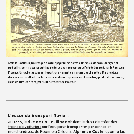
Avant la Révolution, les Français devaient payer toutes sortes d'impôts et de taxes. On payait, en
particulier, pour tra-verser certains ponts. Le dessins représente l'entrée d'un pont, sur le Rhone, en
Provence. Un coche s'engage sur le pont, que viennent de franchir des charrettes. Mais le péager,
dans sa quérite, attend que la dame, en costume de provençale, et le routier, qui cherche sa bourse,
aient acquitté les droits, pour leur permettre de traverser.
L'essor du transport fluvial :
Au 1633, le
duc de La Feuillade
obtient le droit de créer des
trains de voituriers
sur l'eau pour transporter personnes et
marchandises, de Roanne à Orléans.
Alphonse Coste
, quant à lui,