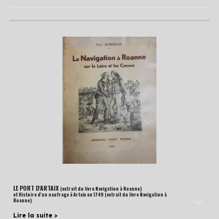
LE PORT D'ARTAIX
(extrait du livre Navigation à Roanne)
et Histoire d'un naufrage à Artaix en 1749 (extrait du livre Navigation à
Roanne)
Lire la suite >