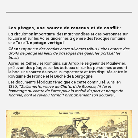
Les péages, une source de revenus et de conflit :
La circulation importante des marchandises et des personnes sur
la Loire et sur les Voies anciennes a généré dès l'époque romaine
une Taxe "
Le péage vertigal
"
César
rapporte
des conflits entre diverses tribus Celtes autour des
droits de péage les lieux de passages (les gués, les ports.et les
bacs).
Apr
è
s les Celtes, les Romains,
sur Artaix
le seigneur
de Maul
é
vrier
,
prélevait des péages sur les bateaux
et sur les personnes prenant
le bac,
une source de revenus importante
et très disputée entre le
Royaume de France et le Duché de Bourgogne.
Les documents féodaux témoigne de cette continuité
. A
insi en
1220,
"Guillemette, veuve de Chatard de Roanne, fit foi et
hommage au comte de Forez pour la moitié du port et péage de
Roanne, dont le revenu formait probablement son douaire".