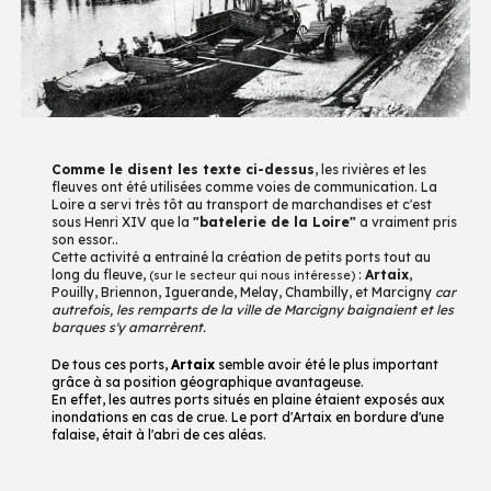
Comme le disent les texte ci-dessus
,
les rivières et les
fleuves ont
été utilisées comme
voies de communication. La
Loire a servi très tôt au transport de marchandises et c'est
sous Henri XIV que la
"batelerie de la Loire"
a vraiment pris
son essor..
Cette activité a entrainé la création
de petits ports tout au
long du fleuve
,
:
Artaix
,
(sur le secteur qui nous intéresse)
Pouilly, Briennon, Iguerande, Melay, Chambilly,
et Marcigny
car
autrefois, l
es remparts de la ville de Marcigny baignaient et les
barques s'y amarrèrent.
De tous ces ports,
Artaix
semble avoir été le plus important
grâce à sa position géographique
avantageuse.
En effet, les autres ports situés en plaine étaient exposés aux
inondations en cas de crue. Le port d'Artaix en bordure d'une
falai
se, était
à l'abri de
ces
aléas.