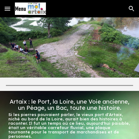
Skip to main content
Skip to navigation
Artaix : le Port, la Loire, une Voie ancienne,
un Péage, un Bac, toute une histoire.
Si les pierres pouvaient parler, le vieux port d'Artaix,
niché au bord de la Loire, aurait bien des histoires à
raconter. Il fut un temps où ce lieu, aujourd'hui paisible,
était un véritable carrefour fluvial, une plaque
tournante pour le transport de marchandises et de
personnes.