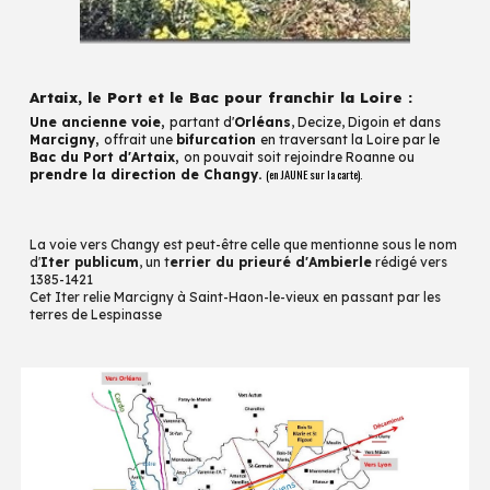
Artaix, le Port et le Bac pour franchir la Loire :
Une ancienne voie,
partant d'
Orléans
, Decize, Digoin et dans
Marcigny,
offrait une
bifurcation
en traversant
la Loire par le
Bac du Port d'Artaix,
on pouvait soit rejoindre Roanne ou
(en
JAUNE
sur la carte).
prendre la direction de Changy.
La
voie vers Changy est peut-être celle que mentionne sous le nom
d'
Iter publicum
,
un
t
errier du prieuré d'Ambierle
rédigé vers
1385-1421
Cet
Ite
r relie
Marcigny
à
Saint-Haon-le-vieux
en passant par les
terres de Lespinasse