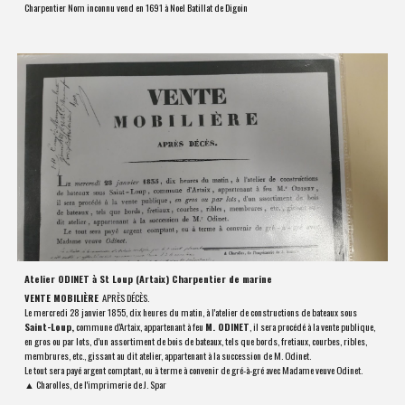
Charpentier Nom inconnu vend en 1691 à Noel Batillat de Digoin
A
telier ODINET à St Loup (Artaix) Charpentier de marine
VENTE MOBILIÈRE
APRÈS DÉCÈS.
Le mercredi 28 janvier 1855, dix heures du matin, à l'atelier de constructions de bateaux sous
Saint-Loup,
commune d'Artaix, appartenant à feu
M. ODINET
, il sera procédé à la vente publique,
en gros ou par lots, d'un assortiment de bois de bateaux, tels que bords, fretiaux, courbes, ribles,
membrures, etc., gissant au dit atelier, appartenant à la succession de M. Odinet.
Le tout sera payé argent comptant, ou à terme à convenir de gré-à-gré avec Madame veuve Odinet.
▲ Charolles, de l'imprimerie de J. Spar